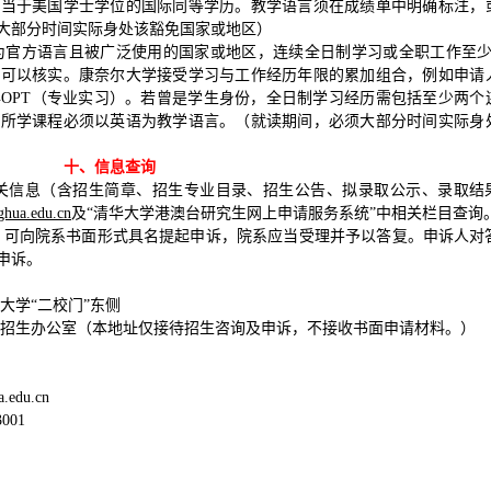
相当于美国学士学位的国际同等学历。教学语言须在成绩单中明确标注，
大部分时间实际身处该豁免国家或地区）
为官方语言且被广泛使用的国家或地区，连续全日制学习或全职工作至少
中可以核实。康奈尔大学接受学习与工作经历年限的累加组合，例如申请
年OPT（专业实习）。若曾是学生身份，全日制学习经历需包括至少两个
且所学课程必须以英语为教学语言。（就读期间，必须大部分时间实际身
十、信息查询
相关信息（含招生简章、招生专业目录、招生公告、拟录取公示、录取结
nghua.edu.cn
及“清华大学港澳台研究生网上申请服务系统”中相关栏目查询
的，可向院系书面形式具名提起申诉，院系应当受理并予以答复。申诉人对
申诉。
大学“二校门”东侧
招生办公室（本地址仅接待招生咨询及申诉，不接收书面申请材料。）
edu.cn
001