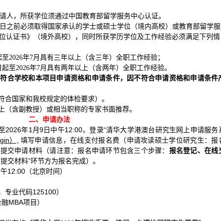
的申请人，所获学位须通过中国教育部留学服务中心认证。
学报到日之前必须取得国家承认的学士或硕士学位（境内高校）或教育部留学服
位认证书》（境外高校），同时所获学历学位及工作经验必须满足下列情
起至2026年7月具有三年以上（含三年）全职工作经验；
日起至2026年7月具有两年以上（含两年）全职工作经验。
否符合学校和本项目申请资格和申请条件，因不符合申请资格和申请条件
符合国家和我校规定的体检要求）。
上（含副教授）或相当职称的专家书面推荐。
申请办法
二、
00至2026年1月9日中午12:00，登录“清华大学港澳台研究生网上申请服务
ogin）,
填写申请信息，在线支付报名费（申请攻读硕士学位研究生：报
统中提交申请材料（请注意：报名申请环节包含三个步骤：
报名登记、在线
“提交材料”环节方为报名完成）。
中午12:00（北京时间）
专业代码125100）
金融MBA项目）