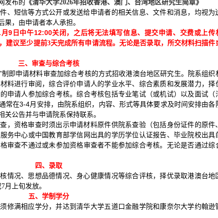
网发布的
《清华大学2026年招收香港、澳门、台湾地区研究生简章》
邮件、短信等方式公开或发送给申请者的相关信息、文件和消息，均视为
后果，由申请者本人承担。
1月9日中午12:00
关闭，之后将无法填写信息、提交申请、交费或上传
所交材料扫描件
，建议至少提前3天完成所有申请流程。无论是否录取，
三、审查与综合考核
审核”制即申请材料审查加综合考核的方式招收港澳台地区研究生。院系组织
的材料进行审阅，综合评价申请人的学业水平、综合素质和发展潜力，择
围的申请人参加综合考核。综合考核包括专业笔试（或机试）以及面试（
通常在3-4月安排，由院系组织，内容、形式等具体要求及时间安排由各
相关公告并与申请院系保持联系。
审查，资格审查时须出示申请材料原件供院系查验（包括身份证件的原件
学服务中心或中国教育部学信网出具的学历学位认证报告、毕业院校出具
资格审查不通过或未参加资格审查者不能参加综合考核。无论是否通过综
四、录取
考核情况、思想品德情况、身心健康情况等综合评核，择优录取港澳台地
或
月上旬发放。
7
五、学制学分
生须修满相应学分，并达到清华大学五道口金融学院和康奈尔大学约翰逊