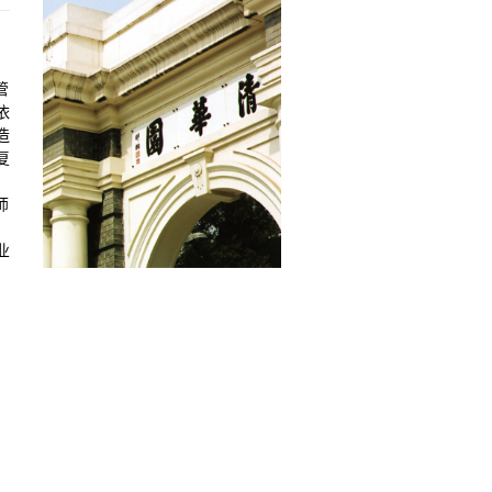
管
依
造
复
师
业