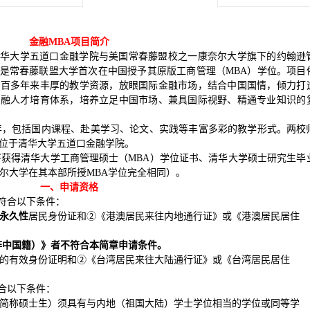
金融
MBA
项目简介
是清华大学五道口金融学院与美国常春藤盟校之一康奈尔大学旗下的约翰逊
是常春藤联盟大学首次在中国授予其原版工商管理（MBA）学位。项目
一百多年来丰厚的教学资源，放眼国际金融市场，结合中国国情，倾力打
金融人才培育体系，培养立足中国市场、兼具国际视野、精通专业知识的
年，包括国内课程、赴美学习、论文、实践等丰富多彩的教学形式。两校
要位于清华大学五道口金融学院。
获得清华大学工商管理硕士（MBA）学位证书、清华大学硕士研究生毕
尔大学在其本部所授MBA学位完全相同）。
一、申请资格
符合以下条件：
永久性
居民身份证和②《港澳居民来往内地通行证》或《港澳居民居住
非中国籍）》者不符合本简章申请条件。
居住的有效身份证明和②《台湾居民来往大陆通行证》或《台湾居民居住
合以下条件：
以下简称硕士生）须具有与内地（祖国大陆）学士学位相当的学位或同等学