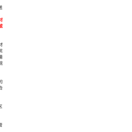
送
材
或
材
优
清
院
、
的
合
区
管