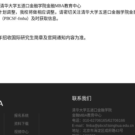
号清华大学五道口金融学院金融MBA教育中心
计划调整，我校将做相应调整。请密切关注清华大学五道口金融学院金
BCSF-fmba）及时获取信息。
6年招收国际研究生简章及官网通知内容为准。
联系我们
清华大学五道口金融学院
金融MBA教育中心
报名系统
电话：010-62706165/62706166
资料下载
E-mail：fmba@pbcsf.tsinghua.edu.cn
地址：北京市海淀区成府路43号
视频中心