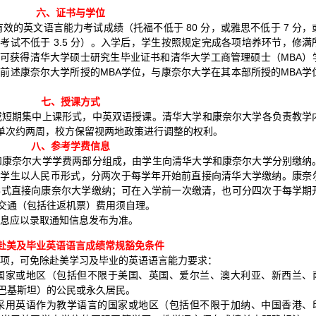
六、证书与学位
有效的英文语言能力考试成绩（托福不低于 80 分，或雅思不低于 7 分，
 3 专项考试不低于 3.5 分）。入学后，学生按照规定完成各项培养环节，修满
可获得清华大学硕士研究生毕业证书和清华大学工商管理硕士（MBA）
前述康奈尔大学所授的MBA学位，与康奈尔大学在其本部所授的MBA学
七、授课方式
或短期集中上课形式，中英双语授课。清华大学和康奈尔大学各负责教学
单次约两周，校方保留视两地政策进行调整的权利。
八、参考学费信息
和康奈尔大学学费两部分组成，由学生向清华大学和康奈尔大学分别缴纳
，由学生以人民币形式，分两次于每学年开始前直接向清华大学缴纳。康奈
元形式直接向康奈尔大学缴纳；可在入学前一次缴清，也可分四次于每学期
交通（包括往返机票）费用须自理。
息应以录取通知信息发布为准。
赴美及毕业英语语言成绩常规豁免条件
项，可免除赴美学习及毕业的英语语言能力要求：
国家或地区（包括但不限于美国、英国、爱尔兰、澳大利亚、新西兰、
巴基斯坦）的公民或永久居民。
采用英语作为教学语言的国家或地区（包括但不限于加纳、中国香港、