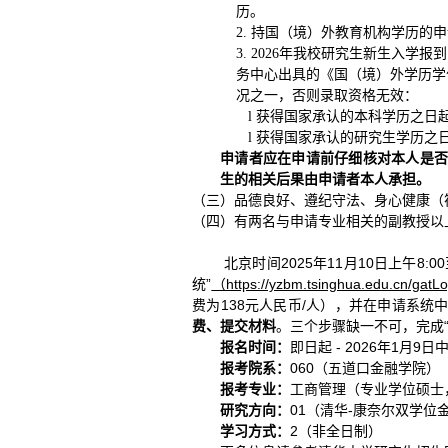
历。
2. 持国（境）外教育机构学历
3. 2026年我校研究生新生入
务中心出具的《国（境）外学历学
况之一，否则录取资格无效：
l 获得国家承认的本科学历之日
l 获得国家承认的研究生学历之
申请者应在申请前仔细核对本人是
生的相关后果由申请者本人承担。
（三）品德良好、遵纪守法、身心健康（
（四）有两名与申请专业相关的副教授以
北京时间2025年11月10日上午8:
统”
（https://yzbm.tsinghua.edu.cn/gatL
费为138元人民币/人），并在申请系
费、提交材料
。三个步骤缺一不可，完成
报名时间：
即日起 - 2026年1月9日
报考院系：
060（五道口金融‍‍‍学院）
报考专业：
工商管理（专业学位硕士，
研究方向：
01（清华-康奈尔双学位
学习方式：
2（非全日制）