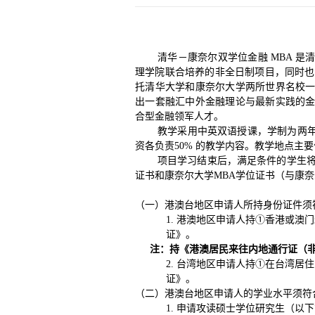
清华－康奈尔双学位金融 MBA 
理学院联合培养的非全日制项目，同时也
托清华大学和康奈尔大学两所世界名校
出一套融汇中外金融理论与最新实践的
合型金融领军人才。
教学采用中英双语授课，学制为两
资各负责50% 的教学内容。教学地点主
项目学习结束后，满足条件的学生将
证书和康奈尔大学MBA学位证书（与康奈
（一）港澳台地区申请人所持身份证件须
1. 港澳地区申请人持①香港或澳门
证》。
注：持《港澳居民来往内地通行证（
2. 台湾地区申请人持①在台湾
证》。
（二）港澳台地区申请人的学业水平须符
1. 申请攻读硕士学位研究生（