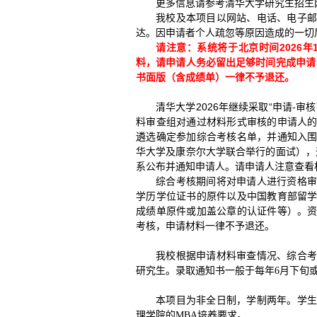
更多信息请参考清华大学研究生招生
我校及本项目以网站、电话、电子
达。因申请者个人疏忽等原因造成的一切
请注意：
2026年
系统将于北京时间
料，请申请人务必留出足够时间完成申请
书面版（含成绩单）一律不予退还。
清华大学2026年继续采取“申请-
料审查组对通过材料形式审核的申请人
遴选确定参加综合考核名单，并通知入
华大学及康奈尔大学联合举行的面试），
系公布并通知申请人。请申请人注意查看
综合考核期间将对申请人进行资格
学历学位证书的原件以及中国教育部留
成绩单原件或加盖公章的认证件等）。
考核，申请材料一律不予退还。
我校根据申请材料审查情况、综合
研究生。录取通知书一般于每年
月下旬
6
本项目为非全日制，学制两年。学
理学院的
培养要求。
MBA