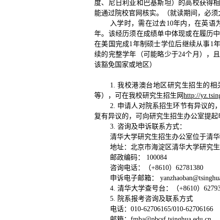
度、尼日利亚和巴基斯坦）的高校获得
能通过院校官网核实。（就读期间，必须
入学时，需在过去10年内，在英语
年。该经历须在成绩单中体现或在履历
在美国完成1年制硕士学位后继续从事1
续的完整学年（可能略少于24个月），
该豁免国家或地区）
1. 我校港澳台地区研究生招生的
等），可在我校研究生招生网
http://yz.tsi
2. 申请人对院系招生环节有异议
复有异议的，可向研究生招生办公室提起
3. 咨询及申诉联系方式：
清华大学研究生招生办公室位于清华
地址：北京市海淀区清华大学研究生
邮政编码： 100084
咨询电话：（+8610）62781380
申诉电子邮箱： yanzhaoban@tsinghua.
4. 清华大学查号台：（+8610）62793
5. 院系报考咨询及联系方式
电话：010-62706165/010-62706166
邮箱：fmba@pbcsf.tsinghua.edu.cn